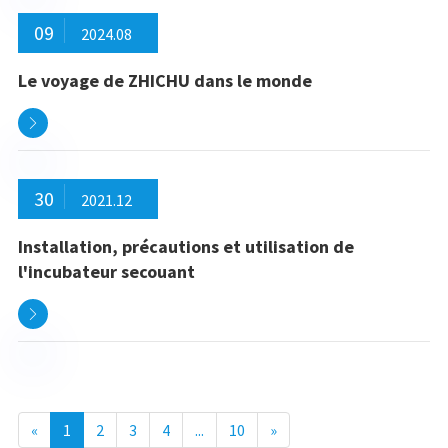
09
2024.08
Le voyage de ZHICHU dans le monde

30
2021.12
Installation, précautions et utilisation de
l'incubateur secouant

«
1
2
3
4
...
10
»