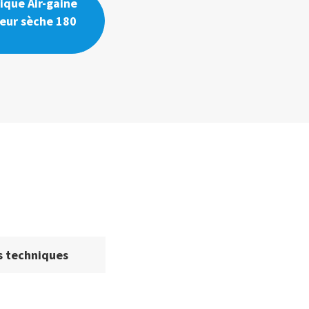
ique Air-gaine
leur sèche 180
 techniques