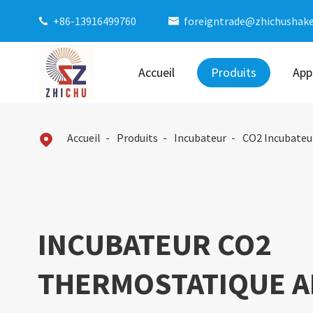
+86-13916499760
foreigntrade@zhichushak


Accueil
Produits
App
Accueil
Produits
Incubateur
CO2 Incubateu

INCUBATEUR CO2
THERMOSTATIQUE A