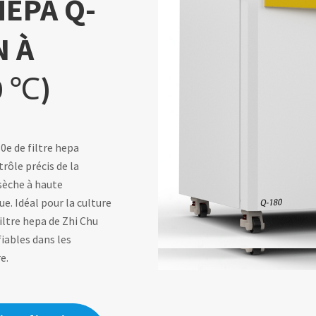
HEPA Q-
N À
0 ℃)
0e de filtre hepa
trôle précis de la
 sèche à haute
e. Idéal pour la culture
iltre hepa de Zhi Chu
iables dans les
e.