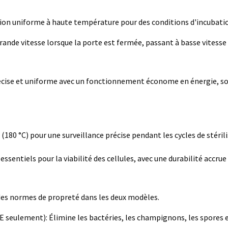
ution uniforme à haute température pour des conditions d'incubat
nde vitesse lorsque la porte est fermée, passant à basse vitesse u
ise et uniforme avec un fonctionnement économe en énergie, soute
80 °C) pour une surveillance précise pendant les cycles de stérili
ssentiels pour la viabilité des cellules, avec une durabilité accrue 
 des normes de propreté dans les deux modèles.
80E seulement): Élimine les bactéries, les champignons, les spore