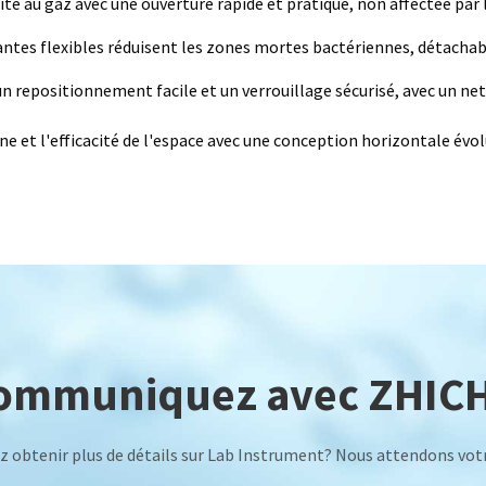
é au gaz avec une ouverture rapide et pratique, non affectée par l
ntes flexibles réduisent les zones mortes bactériennes, détachabl
n repositionnement facile et un verrouillage sécurisé, avec un n
ène et l'efficacité de l'espace avec une conception horizontale évo
ommuniquez avec ZHIC
z obtenir plus de détails sur Lab Instrument? Nous attendons vot