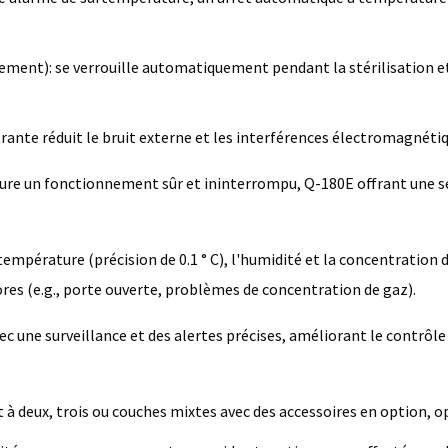
ement): se verrouille automatiquement pendant la stérilisation et
rante réduit le bruit externe et les interférences électromagnétiqu
ure un fonctionnement sûr et ininterrompu, Q-180E offrant une séc
a température (précision de 0.1 ° C), l'humidité et la concentratio
res (e.g., porte ouverte, problèmes de concentration de gaz).
 une surveillance et des alertes précises, améliorant le contrôle e
 deux, trois ou couches mixtes avec des accessoires en option, op