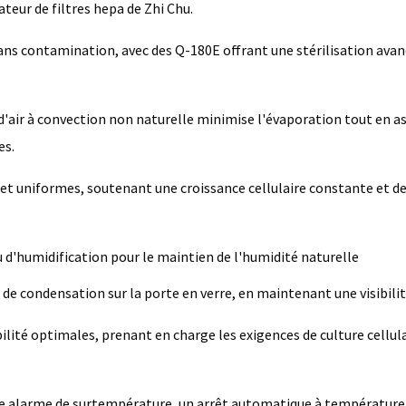
ateur de filtres hepa de Zhi Chu.
s contamination, avec des Q-180E offrant une stérilisation avancé
ux d'air à convection non naturelle minimise l'évaporation tout en
es.
et uniformes, soutenant une croissance cellulaire constante et des
u d'humidification pour le maintien de l'humidité naturelle
e condensation sur la porte en verre, en maintenant une visibilité
lité optimales, prenant en charge les exigences de culture cellulair
e alarme de surtempérature, un arrêt automatique à température 