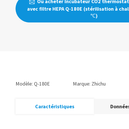
Où acheter Incubateur CO2 thermostat

avec filtre HEPA Q-180E (stérilisation à cha
℃)
Modèle: Q-180E
Marque: Zhichu
Caractéristiques
Données