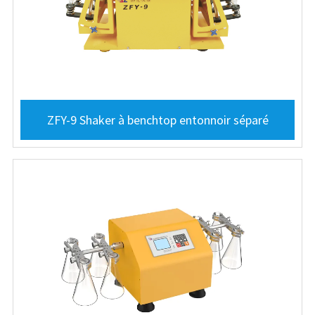
ZFY-9 Shaker à benchtop entonnoir séparé